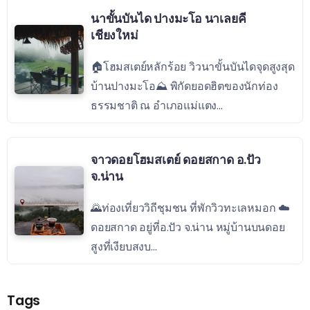
นาขั้นบันได ปางมะโอ นาเลยคี
เชียงใหม่
🏠โฮมสเตย์หลักร้อย วิวนาขั้นบันไดจุดสูงสุด
บ้านปางมะโอ⛰ พิกัดยอดฮิตของนักท่อง
ธรรมชาติ ณ อำเภอแม่แตง...
จาวดอยโฮมสเตย์ ดอยสกาด อ.ปัว
จ.น่าน
🌄ท่องเที่ยววิถีชุมชน ที่พักวิวทะเลหมอก ☁️
ดอยสกาด อยู่ที่อ.ปัว จ.น่าน หมู่บ้านบนดอย
สูงที่เงียบสงบ...
Tags