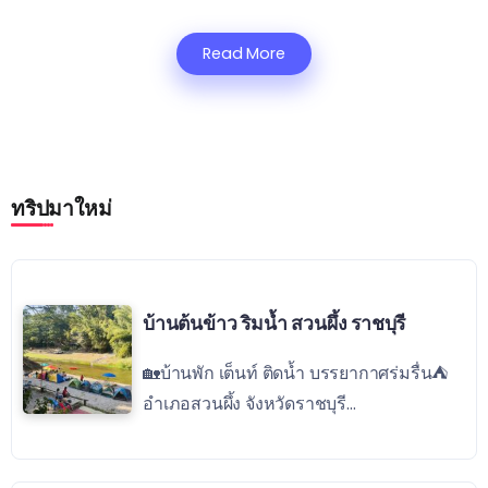
Read More
ทริปมาใหม่
บ้านต้นข้าว ริมน้ำ สวนผึ้ง ราชบุรี
🏡บ้านพัก เต็นท์ ติดน้ำ บรรยากาศร่มรื่น⛺️
อำเภอสวนผึ้ง จังหวัดราชบุรี...