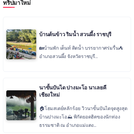
ทริปมาใหม่
บ้านต้นข้าว ริมน้ำ สวนผึ้ง ราชบุรี
🏡บ้านพัก เต็นท์ ติดน้ำ บรรยากาศร่มรื่น⛺️
อำเภอสวนผึ้ง จังหวัดราชบุรี...
นาขั้นบันได ปางมะโอ นาเลยคี
เชียงใหม่
🏠โฮมสเตย์หลักร้อย วิวนาขั้นบันไดจุดสูงสุด
บ้านปางมะโอ⛰ พิกัดยอดฮิตของนักท่อง
ธรรมชาติ ณ อำเภอแม่แตง...