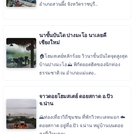
อำเภอสวนผึ้ง จังหวัดราชบุรี...
นาขั้นบันได ปางมะโอ นาเลยคี
เชียงใหม่
🏠โฮมสเตย์หลักร้อย วิวนาขั้นบันไดจุดสูงสุด
บ้านปางมะโอ⛰ พิกัดยอดฮิตของนักท่อง
ธรรมชาติ ณ อำเภอแม่แตง...
จาวดอยโฮมสเตย์ ดอยสกาด อ.ปัว
จ.น่าน
🌄ท่องเที่ยววิถีชุมชน ที่พักวิวทะเลหมอก ☁️
ดอยสกาด อยู่ที่อ.ปัว จ.น่าน หมู่บ้านบนดอย
สูงที่เงียบสงบ...